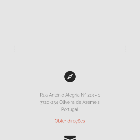

Rua António Alegria Nº 213 - 1
3720-234 Oliveira de Azemeis
Portugal
Obter direções
